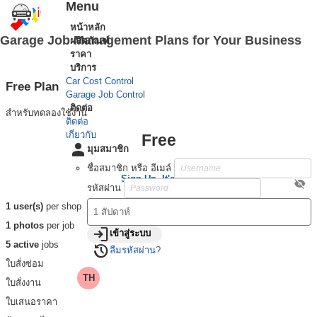
Menu
หน้าหลัก
Garage Job Management Plans for Your Business
ผลิตภัณฑ์
ราคา
บริการ
Car Cost Control
Free Plan
Garage Job Control
ติดต่อ
สำหรับทดลองใช้งาน
ติดต่อ
เกี่ยวกับ
Free
person
มุมสมาชิก
ชื่อสมาชิก หรือ อีเมล์
Sign Up, It's Free
visibility_off
รหัสผ่าน
1 user(s)
per shop
1 photos
per job
login
เข้าสู่ระบบ
5 active
jobs
restore
ลืมรหัสผ่าน?
ใบสั่งซ่อม
TH
ใบสั่งงาน
ใบเสนอราคา