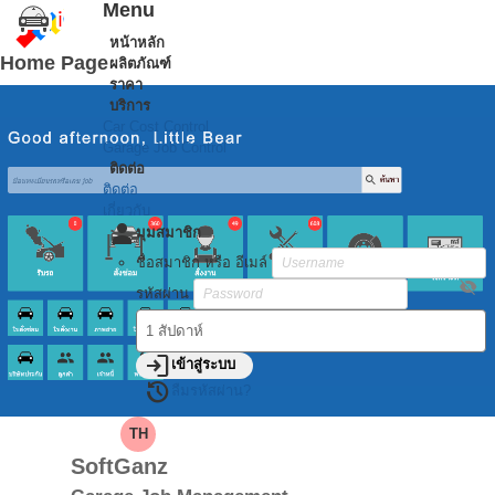
Menu
หน้าหลัก
Home Page
ผลิตภัณฑ์
ราคา
บริการ
Car Cost Control
Garage Job Control
ติดต่อ
ติดต่อ
เกี่ยวกับ
person
มุมสมาชิก
ชื่อสมาชิก หรือ อีเมล์
visibility_off
รหัสผ่าน
login
เข้าสู่ระบบ
restore
ลืมรหัสผ่าน?
TH
SoftGanz